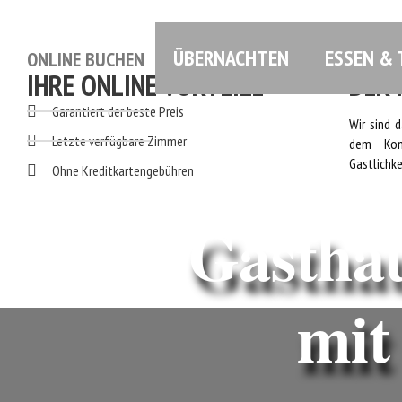
ÜBERNACHTEN
ESSEN & 
ONLINE BUCHEN
WER WI
IHRE ONLINE VORTEILE
DER 
Garantiert der beste Preis
Wir sind 
Letzte verfügbare Zimmer
dem Kom
Gastlichke
Ohne Kreditkartengebühren
Gastha
mit Le