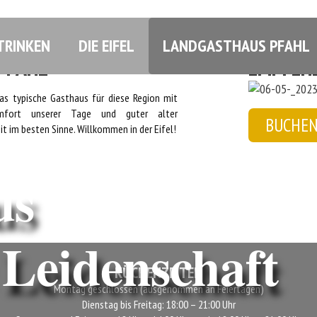
TRINKEN
DIE EIFEL
LANDGASTHAUS PFAHL
R SIND
WAS ANDER
PFAHL
EMPFEH
das typische Gasthaus für diese Region mit
fort unserer Tage und guter alter
BUCHE
it im besten Sinne. Willkommen in der Eifel!
us
idenschaft
KÜCHENZEITEN
Montag geschlossen (ausgenommen an Feiertagen)
Dienstag bis Freitag: 18:00 – 21:00 Uhr